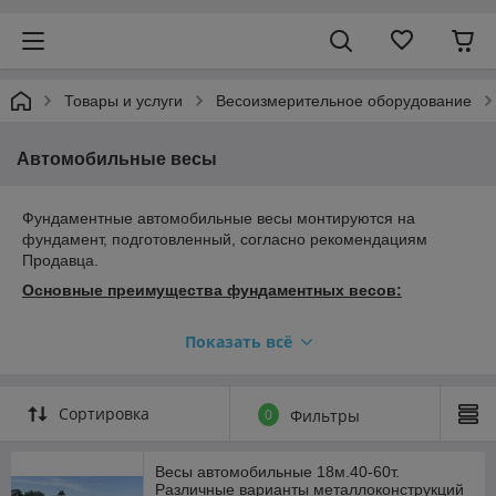
Товары и услуги
Весоизмерительное оборудование
Автомобильные весы
Фундаментные автомобильные весы монтируются на
фундамент, подготовленный, согласно рекомендациям
Продавца.
Основные преимущества фундаментных весов:
+Фундаментный способ является самым надежным и
Показать всё
долговременным способом установки весов.
+Монтаж на фундамент осуществляется в течение 8 часов.
+Легкость обслуживания, обеспеченная свободным доступом
Сортировка
0
Фильтры
к тензометрическим датчикам.
+Отсутствует необходимость в приобретении дополнительно
Весы автомобильные 18м.40-60т.
металлических пандусов.
Различные варианты металлоконструкций