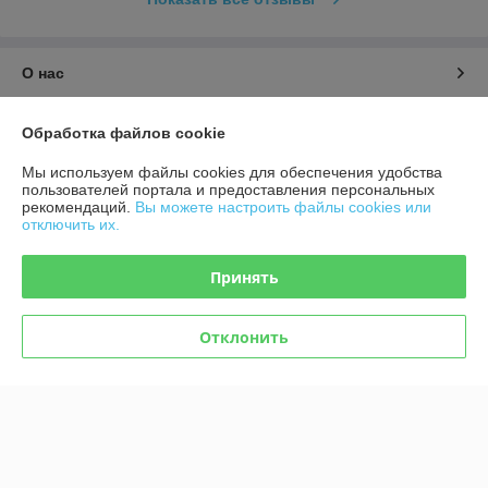
О нас
Контакты
Обработка файлов cookie
Мы используем файлы cookies для обеспечения удобства
Доставка и оплата
пользователей портала и предоставления персональных
рекомендаций.
Вы можете настроить файлы cookies или
отключить их.
График работы
Принять
Полная версия сайта
Политика обработки cookies
Отклонить
Сайт создан на платформе Deal.by