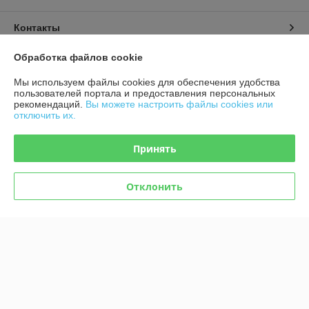
Контакты
Обработка файлов cookie
Доставка и оплата
Мы используем файлы cookies для обеспечения удобства
График работы
пользователей портала и предоставления персональных
рекомендаций.
Вы можете настроить файлы cookies или
отключить их.
Полная версия сайта
Принять
Политика обработки cookies
Отклонить
Сайт создан на платформе Deal.by
Информация для покупателя
Юридическое лицо:
ООО "ЕвроВес"